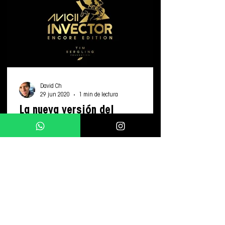
David Ch
29 jun 2020
1 min de lectura
La nueva versión del
videojuego inspirado en Avicii
ya tiene fecha de lanzamiento
Como homenaje al cumpleaños 31 del DJ,
lanzan una remasterización de “Avicii
Invector” para Nintendo Switch A través de
una mezcla de...