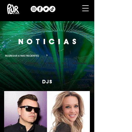
N O T I C I A S
>
REGRESAR A MÁS RECIENTES
FESTIVALES
+ POPULARES
ESTRENOS
TIPS
ENTREVISTAS
DJS