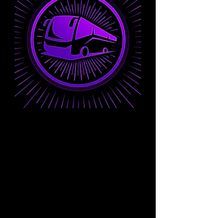
PICK UP
Saldremos para el Autódromo Hermanos
Rodríguez desde los siguientes puntos
:
Coacalco (MEGA Soriana López Portillo).
Tultitlán (Asta Bandera).
SERVICIO DE 3 DÍAS
Los paquetes de 3 días incluyen un
servicio de transporte para Viernes,