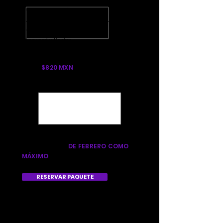
Coacalco / Tultitlán hacia el
Autódromo Hermanos Rodríguez
(Puerta 15)
Lanyard y Poster
$820 MXN
ESTE PAQUETE NO INCLUYE
ACCESOS A EDC MÉXICO
ESTE PAQUETE SE APARTA CON EL
50% Y LIQUIDAS
EL RESTO DEL
PAQUETE EL 15
DE FEBRERO COMO
MÁXIMO
RESERVAR PAQUETE