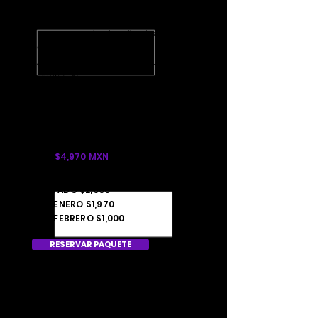
BOLETOS
Transporte redondo 3 días desde
Coacalco / Tultitlán hacia el
Autódromo Hermanos Rodríguez
(Puerta 15)
GENERAL
Abono
de 3 días para EDC
México 2021
Lanyard y Poster
$4,970 MXN
APARTADO $2,000
15 DE ENERO $1,970
15 DE FEBRERO $1,000
RESERVAR PAQUETE