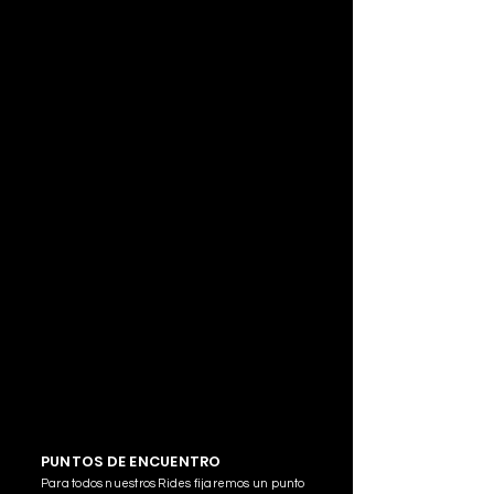
14:15 HRS
Salida de Tultitlán -
REGRESO del Autódromo hacia los puntos
3:00 HRS (MADRUGADA).
de salida -
SÁBADO 24 DE FEBRERO
12:20 HRS
Salida de Coacalco -
12:35 HRS
Salida de Tultitán -
REGRESO del Autódro
mo
hacia los puntos
3:00 HRS (MADRUGADA).
de salida
-
DOMINGO 25 DE FEBRERO
12:20 HRS
Salida de Coacalco -
12:35 HRS
Salida de Tultitlán -
REGRESO del Autódro
mo
hacia los puntos
3:00 HRS (MADRUGADA).
de salida
-
PUNTOS DE ENCUENTRO
Para todos nuestros Rides fijaremos un punto