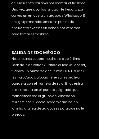
de encuentro para vernos y tomar el traslado.
Una vez que apartas tu lugar, te llegará por
correo un enlace a un grupo de Whatsapp. En
ese grupo mandaremos los puntos de
encuentro exactos en donde nos veremos
para tomar el traslado.
SALIDA DE EDC MÉXICO
Nosotros nos esperamos hasta que último
Beat deje de sonar. Cuando el festival acaba,
fijamos un punto de encuentro DENTRO del
festival. Cada autobús tiene su respectiva
bandera con el número de ruta. Encuentra
esa bandera en el punto designado que
mandemos por el grupo de Whatsapp,
reúnete con tu coordinador y camina en
familia al área de autobuses para que no te
pierdas.