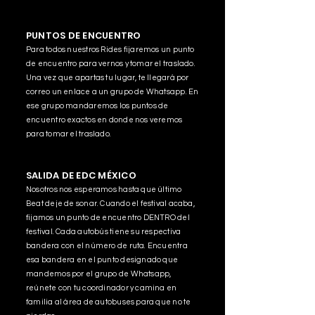
PUNTOS DE ENCUENTRO
Para todos nuestros Rides fijaremos un punto
de encuentro para vernos y tomar el traslado.
Una vez que apartas tu lugar, te llegará por
correo un enlace a un grupo de Whatsapp. En
ese grupo mandaremos los puntos de
encuentro exactos en donde nos veremos
para tomar el traslado.
SALIDA DE EDC MÉXICO
Nosotros nos esperamos hasta que último
Beat deje de sonar. Cuando el festival acaba,
fijamos un punto de encuentro DENTRO del
festival. Cada autobús tiene su respectiva
bandera con el número de ruta. Encuentra
esa bandera en el punto designado que
mandemos por el grupo de Whatsapp,
reúnete con tu coordinador y camina en
familia al área de autobuses para que no te