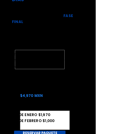
FASE INICIAL
PRECIOS POR PERSONA EN
FASE
FINAL
3 DÍAS CON
BOLETOS
Transporte redondo 3 días
GENERAL
Abono
de 3 días para EDC
México 2021
Lanyard y Poster
$4,970 MXN
APARTADO $2,000
15 DE ENERO $1,970
15 DE FEBRERO $1,000
RESERVAR PAQUETE