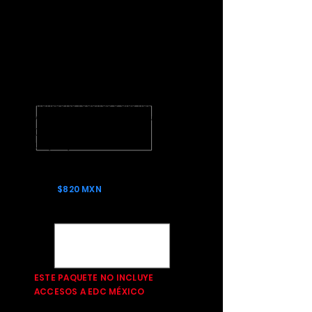
PRECIOS POR PERSONA EN FASE
PREVENTA
TRASLADO 3 DÍAS
Transporte redondo 3 días hacia el
Autódromo Hermanos Rodríguez
(Puerta 15)
Lanyard y Poster
$820 MXN
ESTE PAQUETE SE APARTA EL 50% Y
SE LIQUIDA EL 15 DE FEBRERO DE
2023 COMO DÍA LÍMITE
ESTE PAQUETE NO INCLUYE
ACCESOS A EDC MÉXICO