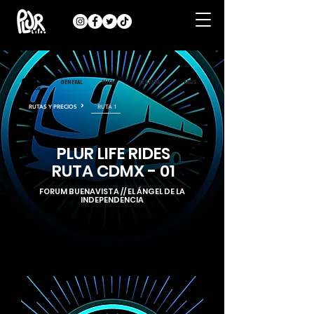
GENERAL
RUTAS
RESERVA
FAQS
>
RUTAS Y PRECIOS
RUTA 1
PLUR LIFE RIDES
RUTA CDMX - 01
FORUM BUENAVISTA // EL ÁNGEL DE LA
INDEPENDENCIA
INFORMACIÓN GENERAL