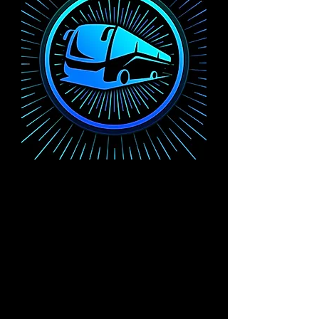
PICK UP
En esta ruta recogeremos a todos nuestros
Headliners en los siguientes puntos:
Forum Buenavisya
Ángel de la Independencia.
Una vez que pasemos por ti, te llevaremos
al Autódromo Hermanos Rodríguez.