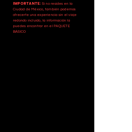
IMPORTANTE:
Si no resides en la
Ciudad de México, también podemos
ofrecerte una experiencia sin el viaje
redondo incluido, la información la
puedes encontrar en el PAQUETE
BÁSICO
DESAYUNO BUFFET
Desayuno incluido durante las noches de
tu estancia en Guadalajara.
DREAMFIELDS BOX 2022
4 souvenirs conmemorativos dentro de
una caja especial
TRASLADOS LOCALES
Todos los traslados locales que se
necesiten en grupo para los
días
de tu
estancia, estos
traslados
incluyen
:
Toda la transportación del hotel al
festival