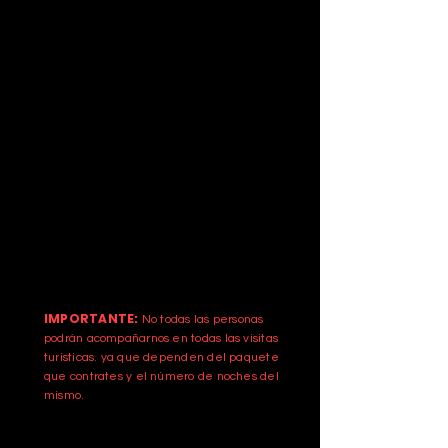
Traslados del aeropuerto al hotel y
viceversa
Traslado a las diferentes visitas turísticas
que tendremos, dependiendo de las
noches de tu estancia en Guadalajara
VISITAS TURISTICAS.
Dependiendo de las noches de
tu
estancia y del tipo de viaje que
desees contratar, tendremos varias
visitas turísticas
:
Tlaquepaque
Tequila, Jalisco
Los Cantaritos del Guero en Amatitlán
IMPORTANTE:
No todas las personas
podrán acompañarnos en todas las visitas
turísticas. ya que dependen del paquete
que contrates y el número de noches del
mismo.