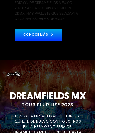
EDICIÓN DE DREAMFIELDS MÉXICO
2023. YA SEA QUE VIVAS O NO EN
CDMX, HAY PAQUETE QUE SE ADAPTA
A TUS NECESIDADES DE VIAJE!
CONOCE MÁS
PAQUETES
APARTA TU LUGAR
EXPERIENCIAS
DREAMFIELDS MX
TOUR PLUR LIFE 2023
BUSCA LA LUZ AL FINAL DEL TÚNEL Y
REÚNETE DE NUEVO CON NOSOTROS
EN LA HERMOSA TIERRA DE
DREAMFIELDS MÉXICO EN SU CUARTA