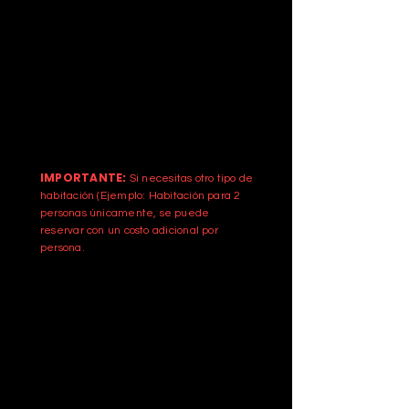
2023.
HOSPEDAJE
Hospedaje durante 2 o 3 noches en
el
HOTEL AC BY MARRIOT
GUADAL
AJARA EXPO, a solo 20 minutos
de distancia del Estadio Akron en
habitaciones COMPARTIDAS para 4
personas.
IMPORTANTE:
Si necesitas otro tipo de
habitación (Ejemplo: Habitación para 2
personas
únicamente
, se puede
reservar con un costo adicional por
persona.
VIAJE REDONDO DESDE CDMX
Viaje redondo CDMX - Guadalajara en
avión o autobús con
restricción
de
equipaje en caso de viajar en avión (1
objeto personal y una maleta de 10 kg
sin documentar).