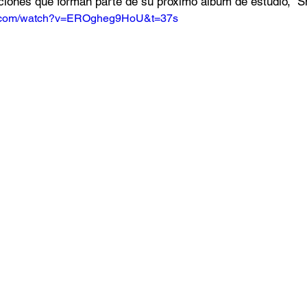
iones que forman parte de su próximo álbum de estudio, “Sm
e.com/watch?v=EROgheg9HoU&t=37s