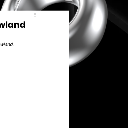
owland
owland.