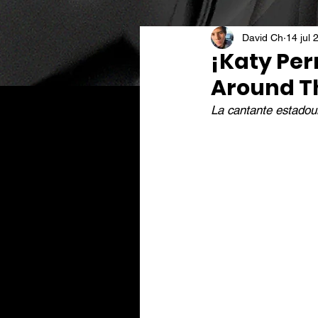
David Ch
14 jul 
¡Katy Pe
Around T
La cantante estadoun