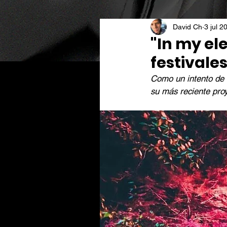
David Ch
3 jul 2
"In my el
festivale
Como un intento de r
su más reciente proy