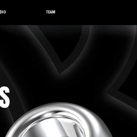
DIO
TEAM
S