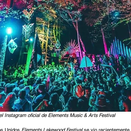
l Instagram oficial de Elements Music & Arts Festival
os Unidos 
Elements Lakewood Festival 
se vio recientemente 