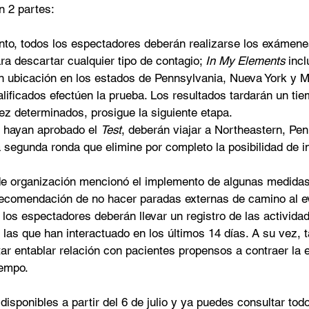
n 2 partes: 
ento, todos los espectadores deberán realizarse los exámene
a descartar cualquier tipo de contagio; 
In My Elements
 inc
on ubicación en los estados de Pennsylvania, Nueva York y 
lificados efectúen la prueba. Los resultados tardarán un ti
ez determinados, prosigue la siguiente etapa. 
 hayan aprobado el 
Test
, deberán viajar a Northeastern, Pen
segunda ronda que elimine por completo la posibilidad de in
e organización mencionó el implemento de algunas medidas
recomendación de no hacer paradas externas de camino al e
o, los espectadores deberán llevar un registro de las activida
las que han interactuado en los últimos 14 días. A su vez, 
ar entablar relación con pacientes propensos a contraer la 
empo. 
disponibles a partir del 6 de julio y ya puedes consultar tod