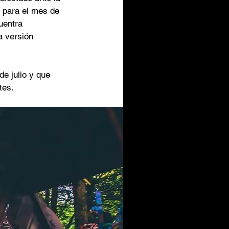
 para el mes de 
uentra 
a versión 
de julio y que 
tes. 