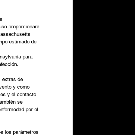
s 
luso proporcionará 
Massachusetts 
empo estimado de 
nsylvania para 
fección. 
 extras de 
vento y como 
des y el contacto 
también se 
enfermedad por el 
os los parámetros 