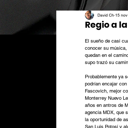
David Ch
15 nov
Regio a la
El sueño de casi cu
conocer su música, 
quedan en el camino
supo trazó su camino
Probablemente ya se
podrían encajar con 
Fascovich, mejor co
Monterrey Nuevo Le
años en antros de Mo
agencia MDX, que se
la oportunidad de as
San Luis Potosí y al