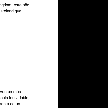
ingdom, este año 
asteland que 
 eventos más 
cia inolvidable, 
vento es un 