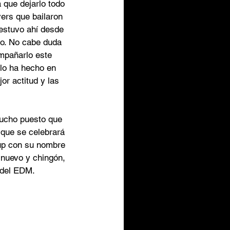
 que dejarlo todo 
ers que bailaron 
estuvo ahí desde 
do. No cabe duda 
mpañarlo este 
lo ha hecho en 
r actitud y las 
mucho puesto que 
 que se celebrará 
eup con su nombre 
 nuevo y chingón, 
 del EDM.