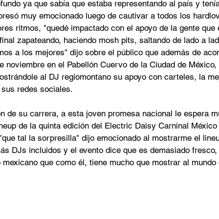
fundo ya que sabía que estaba representando al país y tenía
xpresó muy emocionado luego de cautivar a todos los hardlov
ores ritmos, "quedé impactado con el apoyo de la gente que 
l final zapateando, haciendo mosh pits, saltando de lado a la
os a los mejores" dijo sobre el público que además de aco
 noviembre en el Pabellón Cuervo de la Ciudad de México, 
strándole al DJ regiomontano su apoyo con carteles, la mejo
a sus redes sociales.
ón de su carrera, a esta joven promesa nacional le espera 
lineup de la quinta edición del Electric Daisy Carninal México
"que tal la sorpresilla" dijo emocionado al mostrarme el lin
más DJs incluidos y el evento dice que es demasiado fresco,
to mexicano que como él, tiene mucho que mostrar al mundo