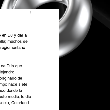
e en DJ y dar a 
ella; muchos se 
 regiomontano 
a de DJs que 
lejandro 
riginario de 
mpo hace siete 
ico donde la 
te medio, le dio 
uebla, Colorland 