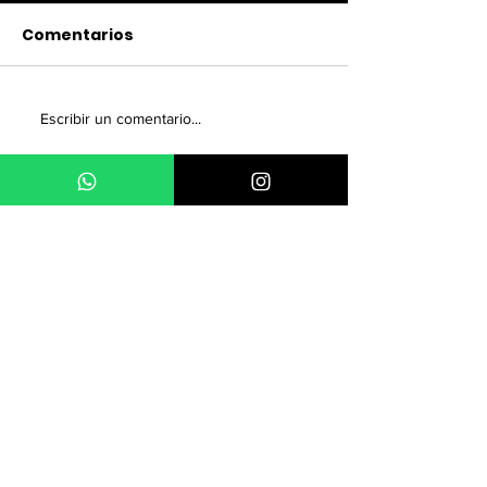
Comentarios
Escribir un comentario...
¿TE GUSTÓ ESTA NOTA?
SUSCRÍBETE A NUESTRO
NEWSLETTER
Quiero suscribirme a tu lista de correo.