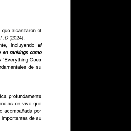
A lo largo de su carrera, ha construido una discografía sólida con tres álbumes que alcanzaron el 
! :D
 (2024).
nte, incluyendo 
el 
 en rankings como 
y “Everything Goes 
ndamentales de su 
ica profundamente 
encias en vivo que 
do acompañada por 
 importantes de su 