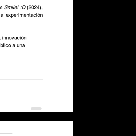
m 
Smile! :D
 (2024),  
a experimentación 
a innovación 
blico a una 