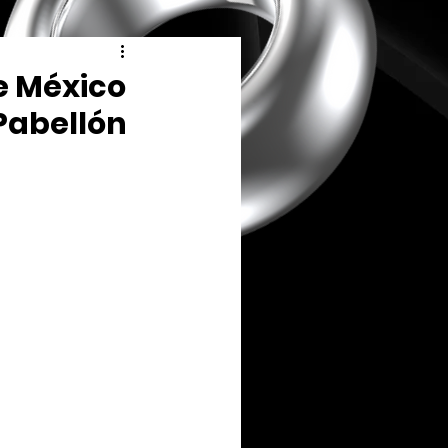
e México
Pabellón