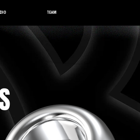
DIO
TEAM
S