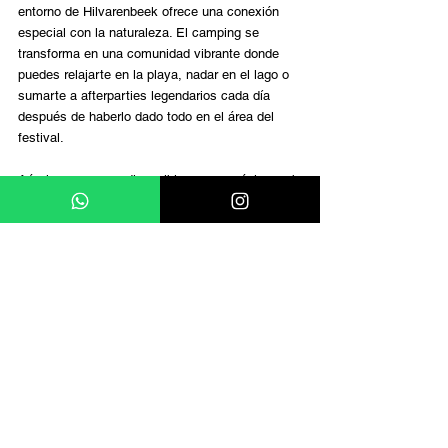
entorno de Hilvarenbeek ofrece una conexión 
especial con la naturaleza. El camping se 
transforma en una comunidad vibrante donde 
puedes relajarte en la playa, nadar en el lago o 
sumarte a afterparties legendarios cada día 
después de haberlo dado todo en el área del 
festival. 
Aún hay accesos disponibles en su página web. 
Nos vemos en 2 meses! 
Comentarios
No se pudieron cargar los comentarios