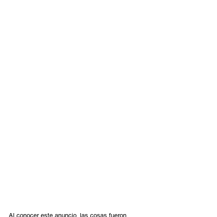
Al conocer este anuncio, las cosas fueron 