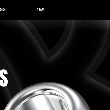
DIO
TEAM
S